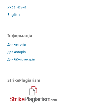
Українська
English
Інформація
Для читачів
Для авторів
Для бібліотекарів
StrikePlagiarism