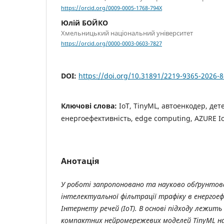
https://orcid.org/0009-0005-1768-794X
Юлій БОЙКО
Хмельницький національний університет
https://orcid.org/0000-0003-0603-7827
DOI:
https://doi.org/10.31891/2219-9365-2026-8
Ключові слова:
IoT, TinyML, автоенкодер, дет
енергоефективність, edge computing, AZURE I
Анотація
У роботі запропоновано та науково обґрунто
інтелектуальної фільтрації трафіку в енерго
Інтернету речей (IoT). В основі підходу лежит
компактних нейромережевих моделей TinyML на