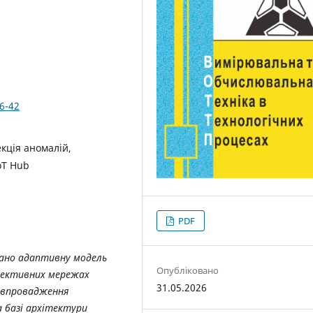
6-42
екція аномалій,
oT Hub
PDF
вано адаптивну модель
Опубліковано
ефективних мережах
31.05.2026
ь впровадження
 базі архітектури