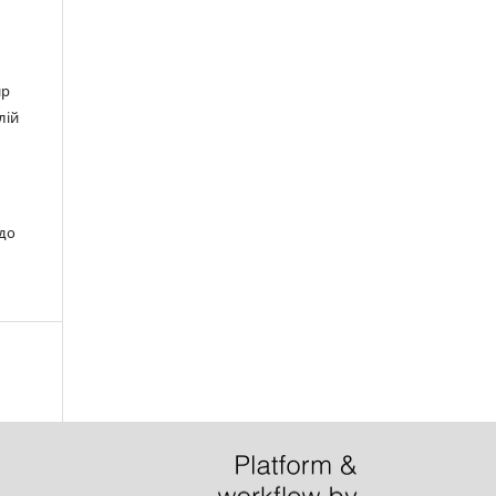
ир
лій
 до