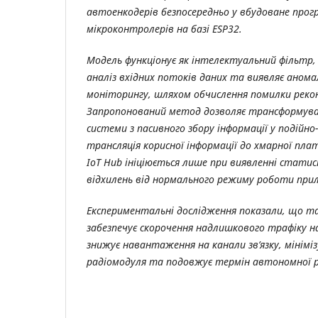
автоенкодерів безпосередньо у вбудоване прог
мікроконтролерів на базі ESP32.
Модель функціонує як інтелектуальний фільтр,
аналіз вхідних потоків даних та виявляє анома
моніторингу, шляхом обчислення помилки рекон
Запропонований метод дозволяє трансформув
системи з пасивного збору інформації у подійно
трансляція корисної інформації до хмарної пла
IoT Hub ініціюється лише при виявленні стати
відхилень від нормального режиму роботи прил
Експериментальні дослідження показали, що т
забезпечує скорочення надлишкового трафіку 
знижує навантаження на канали зв’язку, мінімі
радіомодуля та подовжує термін автономної 