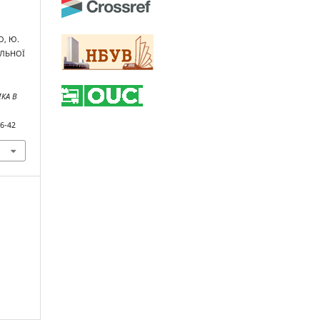
О, Ю.
АЛЬНОЇ
КА В
86-42