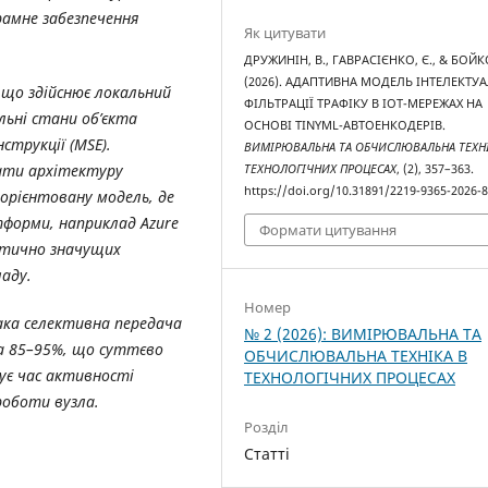
рамне забезпечення
Як цитувати
ДРУЖИНІН, В., ГАВРАСІЄНКО, Є., & БОЙК
(2026). АДАПТИВНА МОДЕЛЬ ІНТЕЛЕКТУ
 що здійснює локальний
ФІЛЬТРАЦІЇ ТРАФІКУ В IOT-МЕРЕЖАХ НА
льні стани об’єкта
ОСНОВІ TINYML-АВТОЕНКОДЕРІВ.
струкції (MSE).
ВИМІРЮВАЛЬНА ТА ОБЧИСЛЮВАЛЬНА ТЕХНІ
ати архітектуру
ТЕХНОЛОГІЧНИХ ПРОЦЕСАХ
, (2), 357–363.
https://doi.org/10.31891/2219-9365-2026-
-орієнтовану модель, де
тформи, наприклад Azure
Формати цитування
стично значущих
аду.
Номер
ака селективна передача
№ 2 (2026): ВИМІРЮВАЛЬНА ТА
на 85–95%, що суттєво
ОБЧИСЛЮВАЛЬНА ТЕХНІКА В
зує час активності
ТЕХНОЛОГІЧНИХ ПРОЦЕСАХ
роботи вузла.
Розділ
Статті