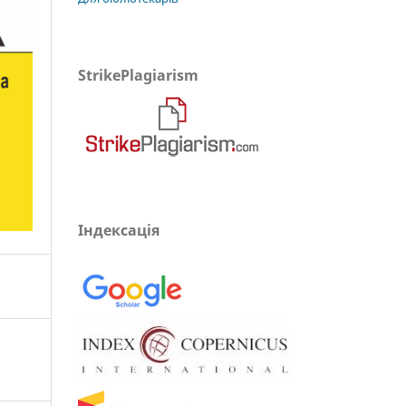
StrikePlagiarism
Індексація