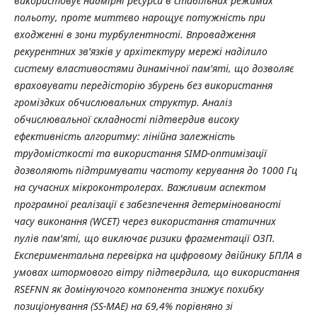
використовує надмірні ресурси в стабільних режимах
польоту, проте миттєво нарощує потужність при
входженні в зони турбулентності. Впровадження
рекурентних зв'язків у архітектуру мережі наділило
систему властивостями динамічної пам'яті, що дозволяє
враховувати передісторію збурень без використання
громіздких обчислювальних структур. Аналіз
обчислювальної складності підтвердив високу
ефективність алгоритму: лінійна залежність
трудомісткості та використання SIMD-оптимізації
дозволяють підтримувати частоту керування до 1000 Гц
на сучасних мікроконтролерах. Важливим аспектом
програмної реалізації є забезпечення детермінованості
часу виконання (WCET) через використання статичних
пулів пам'яті, що виключає ризики фрагментації ОЗП.
Експериментальна перевірка на цифровому двійнику БПЛА в
умовах штормового вітру підтвердила, що використання
RSEFNN як домінуючого компонента знижує похибку
позиціонування (SS-MAE) на 69,4% порівняно зі