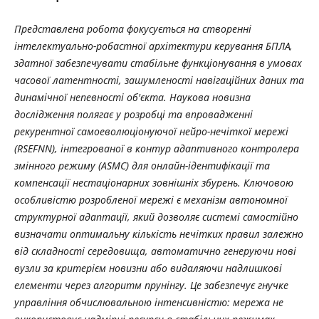
Представлена робота фокусується на створенні
інтелектуально-робастної архітектури керування БПЛА,
здатної забезпечувати стабільне функціонування в умовах
часової латентності, зашумленості навігаційних даних та
динамічної непевності об'єкта. Наукова новизна
дослідження полягає у розробці та впровадженні
рекурентної самоеволюціонуючої нейро-нечіткої мережі
(RSEFNN), інтегрованої в контур адаптивного контролера
змінного режиму (ASMC) для онлайн-ідентифікації та
компенсації нестаціонарних зовнішніх збурень. Ключовою
особливістю розробленої мережі є механізм автономної
структурної адаптації, який дозволяє системі самостійно
визначати оптимальну кількість нечітких правил залежно
від складності середовища, автоматично генеруючи нові
вузли за критерієм новизни або видаляючи надлишкові
елементи через алгоритм прунінгу. Це забезпечує гнучке
управління обчислювальною інтенсивністю: мережа не