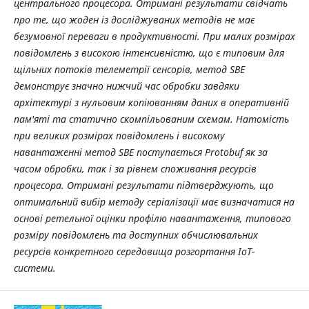
центрального процесора. Отримані результати свідчать
про те, що жоден із досліджуваних методів не має
безумовної переваги в продуктивності. При малих розмірах
повідомлень з високою інтенсивністю, що є типовим для
щільних потоків телеметрії сенсорів, метод SBE
демонструє значно нижчий час обробки завдяки
архітектурі з нульовим копіюванням даних в оперативній
пам'яті та статично скомпільованим схемам. Натомість
при великих розмірах повідомлень і високому
навантаженні метод SBE поступається Protobuf як за
часом обробки, так і за рівнем споживання ресурсів
процесора. Отримані результати підтверджують, що
оптимальний вибір методу серіалізації має визначатися на
основі ретельної оцінки профілю навантаження, типового
розміру повідомлень та доступних обчислювальних
ресурсів конкретного середовища розгортання IoT-
системи.