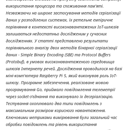
використання процесора та споживання пам'яті.
Незважаючи на широке застосування методів серіалізації
даних у розподілених системах, їх ретельне емпіричне
порівняння в контексті високонавантажених IoT-шлюзів
залишається недостатньо дослідженим у сучасних
дослідженнях. У статті представлено результати
порівняльного аналізу двох методів бінарної серіалізації
даних - Simple Binary Encoding (SBE) та Protocol Buffers
(Protobuf), в умовах високонавантаженого середовища
шлюзів Інтернету речей. Дослідження проводилося на базі
міні-комп'ютера Raspberry Pi 5, який виконував роль IoT-
шлюзу. Програмне забезпечення, реалізоване мовою
програмування Go, приймало повідомлення телеметрії
через socket-з'єднання та виконувало їх десеріалізацію.
Тестування охоплювало два типи повідомлень з
максимальним розміром корисного навантаження.
Ключовими метриками вимірювання були загальний час
обробки повідомлень та рівень використання