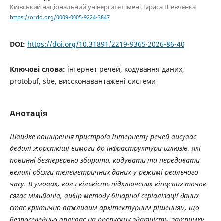
Київський національний університет імені Тараса Шевченка
https://orcid.org/0009-0005-9224-3847
DOI:
https://doi.org/10.31891/2219-9365-2026-86-40
Ключові слова:
інтернет речей, кодування даних,
protobuf, sbe, високонавантажені системи
Анотація
Швидке поширення пристроїв Інтернету речей висуває
дедалі жорсткіші вимоги до інфраструктури шлюзів, які
повинні безперервно збирати, кодувати та передавати
великі обсяги телеметричних даних у режимі реального
часу. В умовах, коли кількість підключених кінцевих точок
сягає мільйонів, вибір методу бінарної серіалізації даних
стає критично важливим архітектурним рішенням, що
безпосередньо впливає на пропускну здатність, затримку,