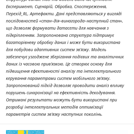
Експеримент, Сценарій, Обробка, Спостереження,
Перехід_RL, Артефакти. Дані представляються у вигляді
послідовностей «стан–дія–винагорода–наступний стан»,
що дозволяє формувати датасети для навчання з
підкріпленням. Запропонована структура підтримує
багаторівневу обробку даних і може бути використана
для побудови адаптивних систем зв’язку. Модель
забезпечує узгоджене зберігання подієвих та аналітичних
даних із часовою прив’язкою. Це створює основу для
підвищення ефективності аналізу та інтелектуального
керування параметрами систем мобільного зв’язку.
Запропонований підхід дозволяє проводити аналіз впливу
порушень синхронізації на ефективність декодування.
Отримані результати можуть бути використані при
розробці інтелектуальних методів оптимізації
параметрів систем зв’язку наступних поколінь.