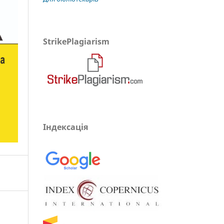
StrikePlagiarism
Індексація