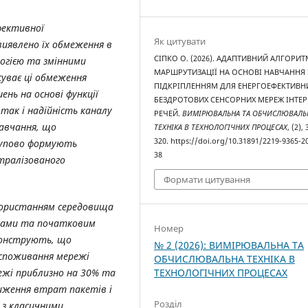
фективної
Як цитувати
виявлено їх обмеження в
СІПКО O. (2026). АДАПТИВНИЙ АЛГОРИТ
огією та змінними
МАРШРУТИЗАЦІЇ НА ОСНОВІ НАВЧАННЯ 
суває ці обмеження
ПІДКРІПЛЕННЯМ ДЛЯ ЕНЕРГОЕФЕКТИВН
нь на основі функції
БЕЗДРОТОВИХ СЕНСОРНИХ МЕРЕЖ ІНТЕР
так і надійність каналу
РЕЧЕЙ.
ВИМІРЮВАЛЬНА ТА ОБЧИСЛЮВАЛЬ
навчання, що
ТЕХНІКА В ТЕХНОЛОГІЧНИХ ПРОЦЕСАХ
, (2),
320. https://doi.org/10.31891/2219-9365-2
тупово формують
38
тралізованого
Формати цитування
користанням середовища
злами та початковим
Номер
монструють, що
№ 2 (2026): ВИМІРЮВАЛЬНА ТА
оспоживання мережі
ОБЧИСЛЮВАЛЬНА ТЕХНІКА В
ТЕХНОЛОГІЧНИХ ПРОЦЕСАХ
ежі приблизно на 30% та
иження втрат пакетів і
Розділ
 з класичними