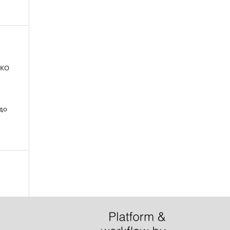
ПКО
 до