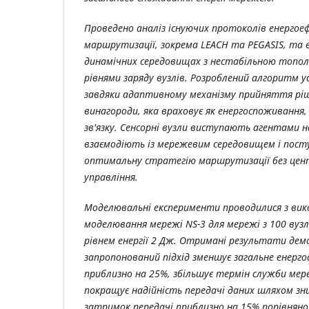
Проведено аналіз існуючих протоколів енергое
маршрутизації, зокрема LEACH та PEGASIS, та 
динамічних середовищах з нестабільною топол
рівнями заряду вузлів. Розроблений алгоритм у
завдяки адаптивному механізму прийняття ріше
винагороди, яка враховує як енергоспоживання, 
зв'язку. Сенсорні вузли виступають агентами 
взаємодіють із мережевим середовищем і пос
оптимальну стратегію маршрутизації без цен
управління.
Моделювальні експерименти проводилися з ви
моделювання мережі NS-3 для мережі з 100 ву
рівнем енергії 2 Дж. Отримані результати де
запропонований підхід зменшує загальне енерг
приблизно на 25%, збільшує термін служби мер
покращує надійність передачі даних шляхом зн
затримок передачі приблизно на 15% порівняно