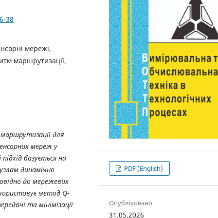
6-38
енсорні мережі,
итм маршрутизації,
маршрутизації для
енсорних мереж у
підхід базується на
PDF (English)
вузлам динамічно
овідно до мережевих
икористовує метод Q-
Опубліковано
редачі та мінімізації
31.05.2026