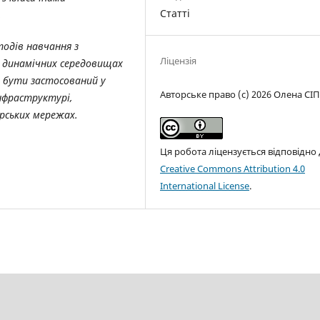
Статті
.
одів навчання з
Ліцензія
в динамічних середовищах
 бути застосований у
Авторське право (c) 2026 Олена СІ
інфраструктурі,
рських мережах.
Ця робота ліцензується відповідно
Creative Commons Attribution 4.0
International License
.