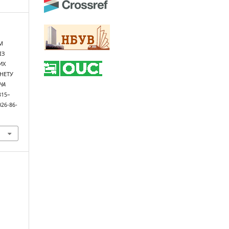
М
ІЗ
ИХ
НЕТУ
НА
 315–
026-86-