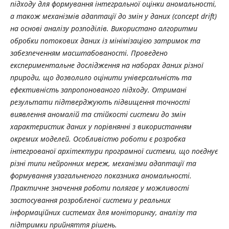
підходу для формування інтегральної оцінки аномальності,
а також механізмів адаптації до змін у даних (concept drift)
на основі аналізу розподілів. Використано алгоритми
обробки потокових даних із мінімізацією затримок та
забезпеченням масштабованості. Проведено
експериментальне дослідження на наборах даних різної
природи, що дозволило оцінити універсальність та
ефективність запропонованого підходу. Отримані
результати підтверджують підвищення точності
виявлення аномалій та стійкості системи до змін
характеристик даних у порівнянні з використанням
окремих моделей. Особливістю роботи є розробка
інтегрованої архітектури програмної системи, що поєднує
різні типи нейронних мереж, механізми адаптації та
формування узагальненого показника аномальності.
Практичне значення роботи полягає у можливості
застосування розробленої системи у реальних
інформаційних системах для моніторингу, аналізу та
підтримки прийняття рішень.