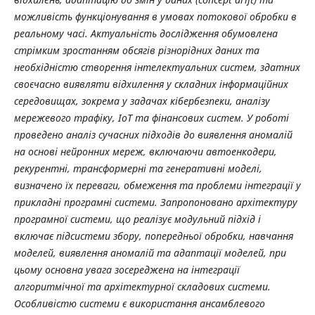
можливість функціонування в умовах потокової обробки в
реальному часі. Актуальність дослідження обумовлена
стрімким зростанням обсягів різнорідних даних та
необхідністю створення інтелектуальних систем, здатних
своєчасно виявляти відхилення у складних інформаційних
середовищах, зокрема у задачах кібербезпеки, аналізу
мережевого трафіку, IoT та фінансових систем. У роботі
проведено аналіз сучасних підходів до виявлення аномалій
на основі нейронних мереж, включаючи автоенкодери,
рекурентні, трансформерні та генеративні моделі,
визначено їх переваги, обмеження та проблеми інтеграції у
прикладні програмні системи. Запропоновано архітектуру
програмної системи, що реалізує модульний підхід і
включає підсистеми збору, попередньої обробки, навчання
моделей, виявлення аномалій та адаптації моделей, при
цьому основна увага зосереджена на інтеграції
алгоритмічної та архітектурної складових системи.
Особливістю системи є використання ансамблевого