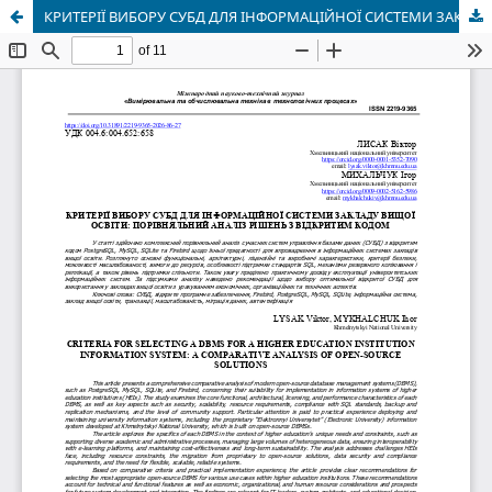
КРИТЕРІЇ ВИБОРУ СУБД ДЛЯ ІНФОРМАЦІЙНОЇ СИСТЕМИ ЗАКЛАДУ ВИЩОЇ ОСВІТИ: ПОРІВНЯЛЬНИЙ АНАЛІЗ РІШЕНЬ З ВІДКРИТИМ КОДОМ