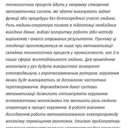
технологічних процесів йдуть у напрямку створення
автоматичних систем, які здатні виконувати задані
функції або процедури без безпосередньої участі людини.
Роль людини-оператора полягає в підготовці необхідних
вихідних даних, виборі алгоритму роботи (або методу
вирішення) і аналізі отриманих результатів. Причому ці
тенденції простежуються не лише при автоматизації
складних технологічних процесів у промисловості, але й в
інших сферах життєдіяльності людини. Для приведення
механізмів у рух будуть використані асинхронні
електродвигуни з короткозамкненим ротором, керування
якими буде виконуватись за допомогою частотних
перетворювачів. Впровадження даної системи
автоматизації дозволить оптимізувати керування
встановленими механізмами та зменшити роль людини-
оператора в процесі керування. В роботі виконано
дослідження роботи автоматизованого електроприводу
механізму переміщення заготовок. Описано проблематику
керування автоматизованим електроприводом механізму