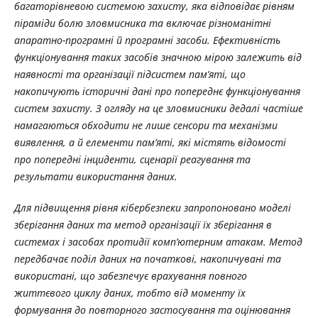
багаторівневою системою захисту, яка відповідає рівням
піраміди болю зловмисника та включає різноманітні
апаратно-програмні й програмні засоби. Ефективність
функціонування таких засобів значною мірою залежить від
наявності та організації підсистем пам’яті, що
накопичують історичні дані про попереднє функціонування
систем захисту. З огляду на це зловмисники дедалі частіше
намагаються обходити не лише сенсори та механізми
виявлення, а й елементи пам’яті, які містять відомості
про попередні інциденти, сценарії реагування та
результати використання даних.
Для підвищення рівня кібербезпеки запропоновано моделі
зберігання даних та метод організації їх зберігання в
системах і засобах протидії комп’ютерним атакам. Метод
передбачає поділ даних на початкові, накопичувані та
використані, що забезпечує врахування повного
життєвого циклу даних, тобто від моменту їх
формування до повторного застосування та оцінювання