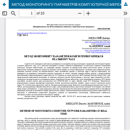
МЕТОД МОНІТОРИНГУ ПАРАМЕТРІВ КОМП’ЮТЕРНОЇ МЕРЕЖІ В РЕАЛЬНОМУ ЧАСІ