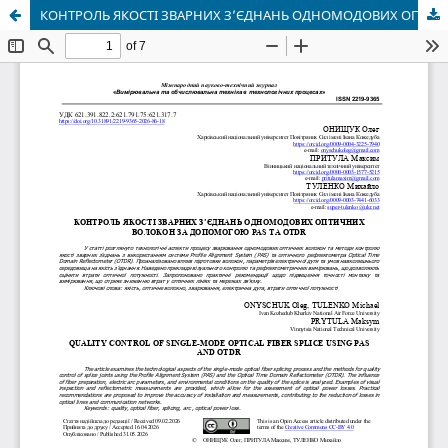
КОНТРОЛЬ ЯКОСТІ ЗВАРНИХ З’ЄДНАНЬ ОДНОМОДОВИХ ОПТИЧНИХ ВОЛОКОН ЗА ДОПОМОГОЮ PAS ТА OTDR