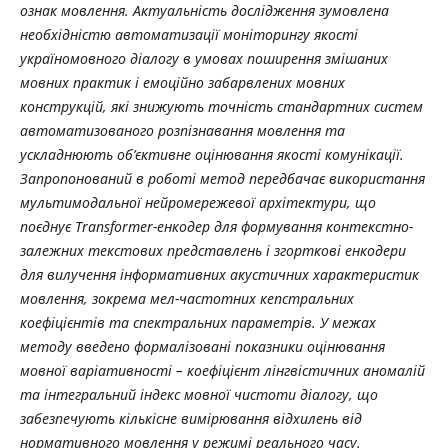
ознак мовлення. Актуальність дослідження зумовлена
необхідністю автоматизації моніторингу якості
україномовного діалогу в умовах поширення змішаних
мовних практик і емоційно забарвлених мовних
конструкцій, які знижують точність стандартних систем
автоматизованого розпізнавання мовлення та
ускладнюють об’єктивне оцінювання якості комунікації.
Запропонований в роботі метод передбачає використання
мультимодальної нейромережевої архітектури, що
поєднує Transformer-енкодер для формування контекстно-
залежних текстових представлень і згорткові енкодери
для вилучення інформативних акустичних характеристик
мовлення, зокрема мел-частотних кепстральних
коефіцієнтів та спектральних параметрів. У межах
методу введено формалізовані показники оцінювання
мовної варіативності – коефіцієнт лінгвістичних аномалій
та інтегральний індекс мовної чистоти діалогу, що
забезпечують кількісне вимірювання відхилень від
нормативного мовлення у режимі реального часу.