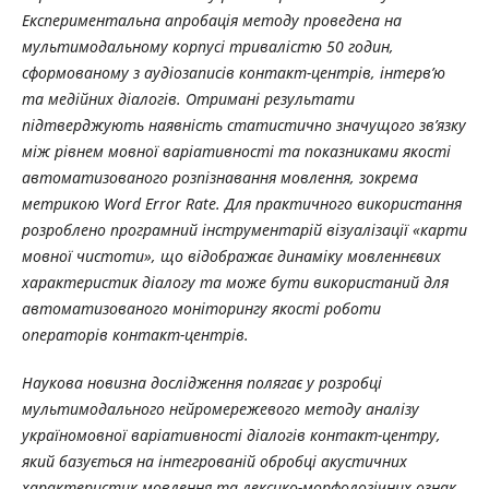
Експериментальна апробація методу проведена на
мультимодальному корпусі тривалістю 50 годин,
сформованому з аудіозаписів контакт-центрів, інтерв’ю
та медійних діалогів. Отримані результати
підтверджують наявність статистично значущого зв’язку
між рівнем мовної варіативності та показниками якості
автоматизованого розпізнавання мовлення, зокрема
метрикою Word Error Rate. Для практичного використання
розроблено програмний інструментарій візуалізації «карти
мовної чистоти», що відображає динаміку мовленнєвих
характеристик діалогу та може бути використаний для
автоматизованого моніторингу якості роботи
операторів контакт-центрів.
Наукова новизна дослідження полягає у розробці
мультимодального нейромережевого методу аналізу
україномовної варіативності діалогів контакт-центру,
який базується на інтегрованій обробці акустичних
характеристик мовлення та лексико-морфологічних ознак