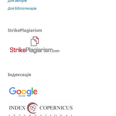
Для авторів
Для бібліотекарів
StrikePlagiarism
Індексація