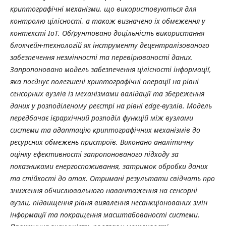
криптографічні механізми, що використовуються для
контролю цілісності, а також визначено їх обмеження у
контексті IoT. Обґрунтовано доцільність використання
блокчейн-технологій як інструменту децентралізованого
забезпечення незмінності та перевірюваності даних.
Запропоновано модель забезпечення цілісності інформації,
яка поєднує полегшені криптографічні операції на рівні
сенсорних вузлів із механізмами валідації та збереження
даних у розподіленому реєстрі на рівні edge-вузлів. Модель
передбачає ієрархічний розподіл функцій між вузлами
системи та адаптацію криптографічних механізмів до
ресурсних обмежень пристроїв. Виконано аналітичну
оцінку ефективності запропонованого підходу за
показниками енергоспоживання, затримок обробки даних
та стійкості до атак. Отримані результати свідчать про
зниження обчислювального навантаження на сенсорні
вузли, підвищення рівня виявлення несанкціонованих змін
інформації та покращення масштабованості системи.