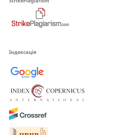
StrikePlagiarism
Індексація