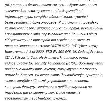
(IoT) питання безпеки таких систем набуває ключового
значення для захисту критичної інформаційної
інфраструктури, конфіденційності користувачів і
безперебійності бізнес-процесів. У цій статті проведено
комплексний огляд міжнародних стандартів, рекомендацій
і нормативних актів, спрямованих на підвищення рівня
кіберзахисту IoT-пристроїв та середовищ, зокрема
проаналізовано положення NISTIR 8259, IoT Cybersecurity
Improvement Act of 2020, ETSI EN 303 645, UK Code of Practice,
CSA IoT Security Controls Framework, а також рамку
відповідності IoT Security Foundation (IoTSF). Особливу увагу
приділено аналізу призначення, структури та основних
вимог до безпеки, які охоплюють ідентифікацію пристроїв,
захист конфіденційності, управління оновленнями,
контроль доступу, моніторинг подій, реагування на
інциденти та зниження ризиків, пов'язаних із
вразливостями в IoT-інфраструктурі.