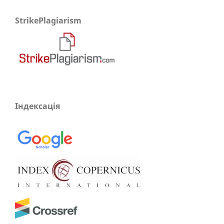
StrikePlagiarism
Індексація