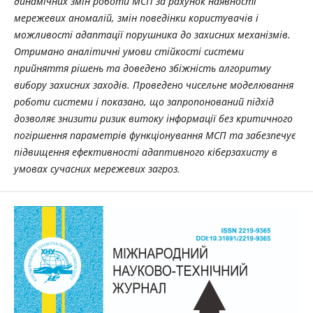
динамічних змін роботи МСП за рахунок наявності
мережевих аномалій, змін поведінки користувачів і
можливості адаптації порушника до захисних механізмів.
Отримано аналітичні умови стійкості системи
прийняття рішень та доведено збіжність алгоритму
вибору захисних заходів. Проведено чисельне моделювання
роботи системи і показано, що запропонований підхід
дозволяє знизити ризик витоку інформації без критичного
погіршення параметрів функціонування МСП та забезпечує
підвищення ефективності адаптивного кіберзахисту в
умовах сучасних мережевих загроз.