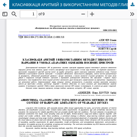
КЛАСИФІКАЦЯ АРИТМІЙ З ВИКОРИСТАННЯМ МЕТОДІВ ГЛИБОКОГО НАВЧАННЯ В УМОВАХ АПАРАТНИХ ОБМЕЖЕНЬ НОСИМИХ ПРИСТРОЇВ