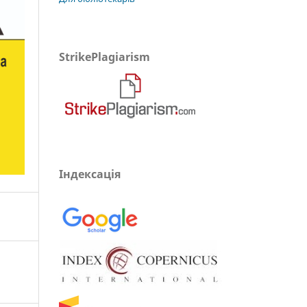
StrikePlagiarism
Індексація