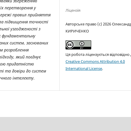
завдяки збереженню
 їх перетворення у
Ліцензія
мережі правил прийняття
ала підвищення точності
Авторське право (c) 2026 Олександ
льної узгодженості з
КИРИЧЕНКО
ує фундаментальну
аних систем, заснованих
хом розроблення
Ця робота ліцензується відповідно
дходу, який поєднує
Creative Commons Attribution 4.0
ною придатністю
International License
.
ті та довіри до систем
учного інтелекту.