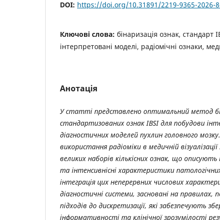
DOI:
https://doi.org/10.31891/2219-9365-2026-8
Ключові слова:
бінаризація ознак, стандарт I
інтерпретовані моделі, радіомічні ознаки, ме
Анотація
У статті представлено оптимальний метод бі
стандартизованих ознак IBSI для побудови ін
діагностичних моделей пухлин головного мозку
використання радіоміки в медичній візуалізаці
великих наборів кількісних ознак, що описують
та інтенсивнісні характеристики патологічни
інтеграція цих неперервних числових характер
діагностичні системи, засновані на правилах,
підходів до дискретизації, які забезпечують зб
інформативності та клінічної зрозумілості ре