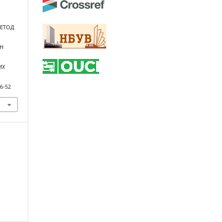
МЕТОД
ИН
ИХ
86-52