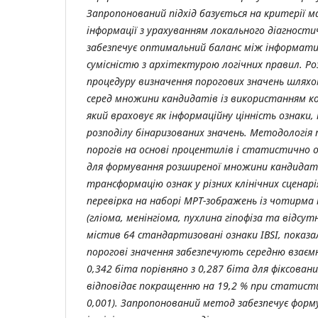
Запропонований підхід базується на критерії ма
інформації з урахуванням локального діагност
забезпечує оптимальний баланс між інформати
сумісністю з архітектурою логічних правил. Р
процедуру визначення порогових значень шлях
серед множини кандидатів із використанням к
який враховує як інформаційну цінність ознаки,
розподілу бінаризованих значень. Методологія
порогів на основі процентилів і статистично 
для формування розширеної множини кандидаті
трансформацію ознак у різних клінічних сценар
перевірка на наборі МРТ-зображень із чотирма
(гліома, менінгіома, пухлина гіпофіза та відсут
містив 64 стандартизовані ознаки IBSI, показ
порогові значення забезпечують середню взаємн
0,342 біта порівняно з 0,287 біта для фіксован
відповідає покращенню на 19,2 % при статисти
0,001). Запропонований метод забезпечує форм