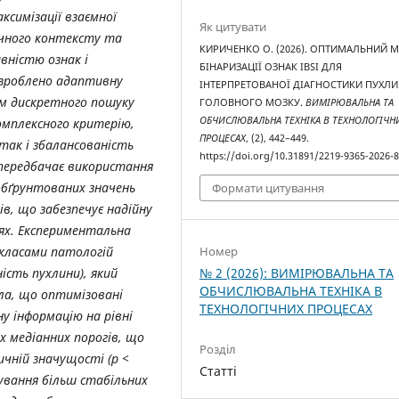
ксимізації взаємної
Як цитувати
ичного контексту та
КИРИЧЕНКО O. (2026). ОПТИМАЛЬНИЙ 
вністю ознак і
БІНАРИЗАЦІЇ ОЗНАК IBSI ДЛЯ
озроблено адаптивну
ІНТЕРПРЕТОВАНОЇ ДІАГНОСТИКИ ПУХЛ
ом дискретного пошуку
ГОЛОВНОГО МОЗКУ.
ВИМІРЮВАЛЬНА ТА
ОБЧИСЛЮВАЛЬНА ТЕХНІКА В ТЕХНОЛОГІЧН
омплексного критерію,
ПРОЦЕСАХ
, (2), 442–449.
 так і збалансованість
https://doi.org/10.31891/2219-9365-2026-
 передбачає використання
обґрунтованих значень
Формати цитування
в, що забезпечує надійну
іях. Експериментальна
Номер
 класами патологій
№ 2 (2026): ВИМІРЮВАЛЬНА ТА
ність пухлини), який
ОБЧИСЛЮВАЛЬНА ТЕХНІКА В
ала, що оптимізовані
ТЕХНОЛОГІЧНИХ ПРОЦЕСАХ
у інформацію на рівні
их медіанних порогів, що
Розділ
чній значущості (p <
Статті
ування більш стабільних