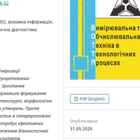
6-52
BSI, взаємна інформація,
дична діагностика
наризації
терпретованих
. Зростання
ї зумовило формування
PDF (English)
 текстурні, морфологічні
х утворень. Проте
истик в інтерпретовані
Опубліковано
 потребує ефективних
31.05.2026
ереження діагностичної
зультатів.