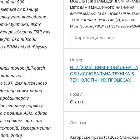
итий на 500
МОДЕЛЬ FSIR З ЕМБЕДДИНГОМ ПАРАМЕТ
МЕТОДАМИ МАШИННОГО НАВЧАННЯ.
юється як різниця
ВИМІРЮВАЛЬНА ТА ОБЧИСЛЮВАЛЬНА ТЕХНІ
інтегрування дробових
ТЕХНОЛОГІЧНИХ ПРОЦЕСАХ
, (2), 497–506.
рта-Мултона, яка є
https://doi.org/10.31891/2219-9365-2026-
 для розв’язання FSIR для
Формати цитування
януті два підходи
і PINN-підхід (Physics
Номер
№ 2 (2026): ВИМІРЮВАЛЬНА ТА
них точок (full-batch
ОБЧИСЛЮВАЛЬНА ТЕХНІКА В
одночасно з
ТЕХНОЛОГІЧНИХ ПРОЦЕСАХ
 0.01. Для чисельного
едиктор-коректорна
Розділ
 предиктора з
Статті
дає першому порядку
о з повним АБМ, однак
і з кроком при , що
Ліцензія
єкторій. Експерименти
000, 2000].
Авторське право (c) 2026 Станіслав