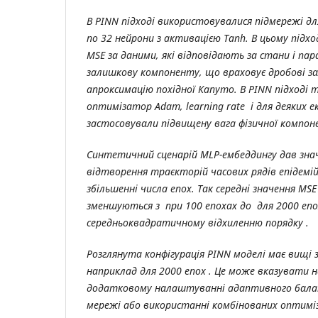
В PINN підході використовувалися підмережі 
по 32 нейрони з активацією Tanh. В цьому підхо
MSE за даними, які відповідають за стани і па
залишкову компоненту, що враховує дробові за
апроксимацію похідної Капуто. В PINN підході
оптимізатор Adam, learning rate і для деяких 
застосовували підвищену вага фізичної компон
Синтетичний сценарій MLP-ембеддингу дав зна
відтворення траєкторій часових рядів епідемій
збільшенні числа епох. Так середні значення MSE
зменшуються з при 100 епохах до для 2000 епо
середньоквадратичному відхиленню порядку .
Розглянута конфігурація PINN моделі має вищі з
наприклад для 2000 епох . Це може вказувати 
додатковому налаштуванні адаптивного балан
мережі або використанні комбінованих оптиміз