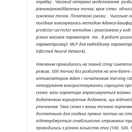
порядку . Часовий інтервал моделювання розб
рівномірновіддалених точок; крок сітки обчисл
суміжних точок. Початкові умови: . Чисельне 
похідних виконувалась методом Адамса-Башфо
predictor-corrector методом і реалізована у коді
різних масивів параметрів та . В роботі розгл
параметризації: MLP для ембеддингу параметрів 
Informed Neural Network).
Навчання проводилось на повній сітці синтетич
режим, 500 точок) без розбиття на міні-батчі 
оптимізатором Adam і початковим learning rate
інтегрування використовувалась спрощена пр
схема: ваги коректора апроксимуються вагами
додатковим коригуючим доданком, що відпові
уточнення. Така схема є менш точною порівнян
достатньою для гладких правих частин на сітц
підтверджується стабільністю отриманих тра
проводились з різною кількістю епох [100, 500, 1