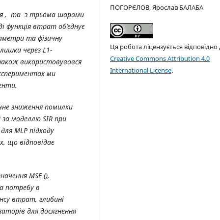
ПОГОРЄЛОВ, Ярослав БАЛАБА
для , та з трьома шарами
ді функція втрат об’єднує
раметри та фізичну
Ця робота ліцензується відповідно
лишки через L1-
Creative Commons Attribution 4.0
 також використовувався
International License
.
експериментах ми
енти.
чне зниження помилки
 за моделлю SIR при
 для MLP підходу
х, що відповідає
начення MSE (),
на потребу в
су втрат, глибині
аторів для досягнення