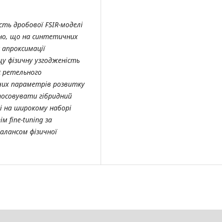
сть дробової FSIR-моделі
ано, що на синтетичних
 апроксимації
ащу фізичну узгодженість
є ретельного
чих параметрів розвитку
стосовувати гібридний
і на широкому наборі
м fine-tuning за
алансом фізичної