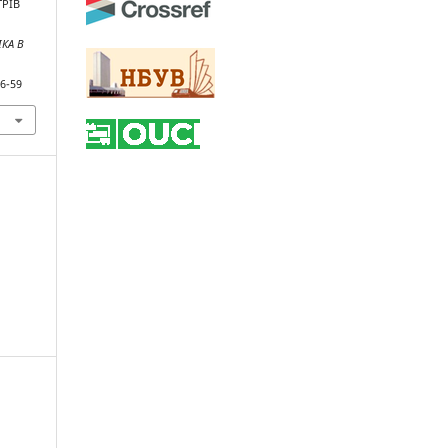
РІВ
КА В
86-59