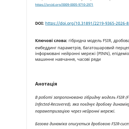
https://orcid.org/0009-0005-9710-2971
DOI:
https://doi.org/10.31891/2219-9365-2026-8
Ключові слова:
гібридна модель FSIR, дробов
ембеддинг параметрів, багатошаровий перцеп
інформовані нейронні мережі (PINN), епідемі
машинне навчання, часові ряди
Анотація
В роботі запропоновано гібридну модель FSIR (Fra
Infected-Recovered), яка поєднує дробову динам
параметризацією через нейронні мережі.
Базова динаміка описується дробовою FSIR-сис