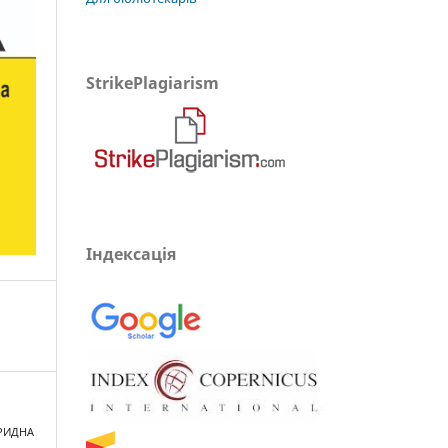
StrikePlagiarism
Індексація
БРИДНА