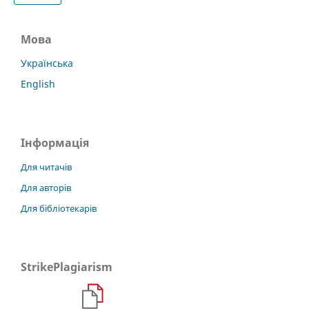
Мова
Українська
English
Інформація
Для читачів
Для авторів
Для бібліотекарів
StrikePlagiarism