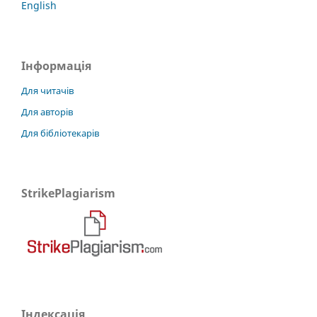
English
Інформація
Для читачів
Для авторів
Для бібліотекарів
StrikePlagiarism
Індексація