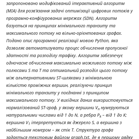
запропоновано модифікований ітерактивний алгоритм
(МІА) для розв’язання задачі оптимізації цифрових потоків у
програмно-конфігурованих мережах (SDN). Алгоритм
базується на принципах мінімального транзиту та
максимального потоку на вільно-орієнтованих графах.
Подано опис програмної реалізації мовою Python, яка
дозволяє автоматизувати процес обчислення пропускної
здатності та розподілу трафіку. Алгоритм забезпечує
одночасне обчислення максимально можливого потоку між
полюсами S та T та оптимальний розподіл цього потоку
між альтернативними ST‑шляхами з мінімальною
кількістю проміжних вершин, реалізуючи принцип
мінімального транзиту у поєднанні з принципом
максимального потоку. У вихідних даних використовується
нормалізований ST‑граф, у якому вершини V
нумеруються
n
натуральними числами від 1 до N, а ребра Р
– від 1 до K;
k
вершина V
ітерпретується як джерело S, а вершина з
1
найбільшим номером – як стік T. Структура графа
задається текстовим файлом graph.txt, де в першому рядку