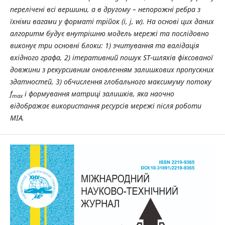
перелічені всі вершини, а в другому – непорожні ребра з
їхніми вагами у форматі трійок (i, j, w). На основі цих даних
алгоритм будує внутрішню модель мережі та послідовно
виконує три основні блоки: 1) зчитування та валідація
вхідного графа, 2) ітеративний пошук ST‑шляхів фіксованої
довжини з рекурсивним оновленням залишкових пропускних
здатностей, 3) обчислення глобального максимуму потоку
f
і формування матриці залишків, яка наочно
max
відображає використання ресурсів мережі після роботи
МІА.