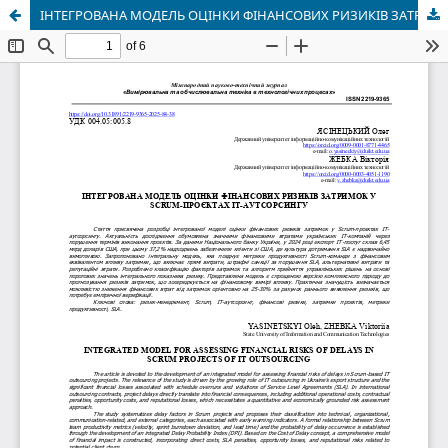
ІНТЕГРОВАНА МОДЕЛЬ ОЦІНКИ ФІНАНСОВИХ РИЗИКІВ ЗАТРИМОК У SCRUM-ПРОЄКТАХ ІТ-АУТСОРСИНГУ