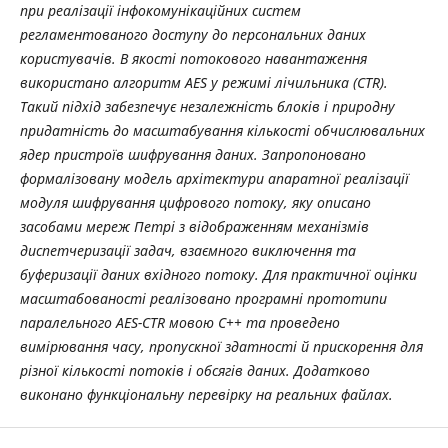
при реалізації інфокомунікаційних систем
регламентованого доступу до персональних даних
користувачів. В якості потокового навантаження
використано алгоритм AES у режимі лічильника (CTR).
Такий підхід забезпечує незалежність блоків і природну
придатність до масштабування кількості обчислювальних
ядер пристроїв шифрування даних. Запропоновано
формалізовану модель архітектури апаратної реалізації
модуля шифрування цифрового потоку, яку описано
засобами мереж Петрі з відображенням механізмів
диспетчеризації задач, взаємного виключення та
буферизації даних вхідного потоку. Для практичної оцінки
масштабованості реалізовано програмні прототипи
паралельного AES-CTR мовою C++ та проведено
вимірювання часу, пропускної здатності й прискорення для
різної кількості потоків і обсягів даних. Додатково
виконано функціональну перевірку на реальних файлах.