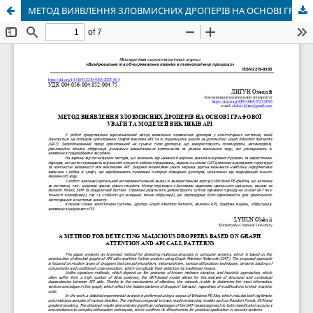
МЕТОД ВИЯВЛЕННЯ ЗЛОВМИСНИХ ДРОПЕРІВ НА ОСНОВІ ГРАФОВОЇ УВАГИ ТА МОДЕЛЕЙ ВИКЛИКІВ API