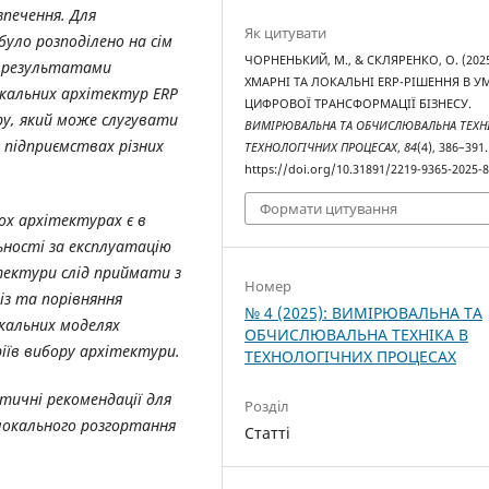
зпечення. Для
Як цитувати
було розподілено на сім
ЧОРНЕНЬКИЙ, М., & СКЛЯРЕНКО, О. (2025
За результатами
ХМАРНІ ТА ЛОКАЛЬНІ ERP-РІШЕННЯ В У
окальних архітектур ERP
ЦИФРОВОЇ ТРАНСФОРМАЦІЇ БІЗНЕСУ.
ру, який може слугувати
ВИМІРЮВАЛЬНА ТА ОБЧИСЛЮВАЛЬНА ТЕХНІ
підприємствах різних
ТЕХНОЛОГІЧНИХ ПРОЦЕСАХ
,
84
(4), 386–391.
https://doi.org/10.31891/2219-9365-2025-
Формати цитування
ох архітектурах є в
ьності за експлуатацію
тектури слід приймати з
Номер
із та порівняння
№ 4 (2025): ВИМІРЮВАЛЬНА ТА
окальних моделях
ОБЧИСЛЮВАЛЬНА ТЕХНІКА В
іїв вибору архітектури.
ТЕХНОЛОГІЧНИХ ПРОЦЕСАХ
тичні рекомендації для
Розділ
локального розгортання
Статті