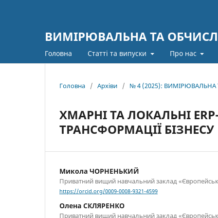
ВИМІРЮВАЛЬНА ТА ОБЧИСЛ
Головна
Статті та випуски
Про нас
Головна
/
Архіви
/
№ 4 (2025): ВИМІРЮВАЛЬН
ХМАРНІ ТА ЛОКАЛЬНІ ER
ТРАНСФОРМАЦІЇ БІЗНЕСУ
Микола ЧОРНЕНЬКИЙ
Приватний вищий навчальний заклад «Європейськ
https://orcid.org/0009-0008-9321-4599
Олена СКЛЯРЕНКО
Приватний вищий навчальний заклад «Європейськ