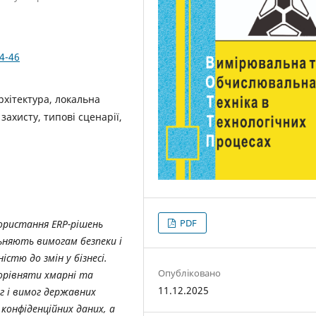
4-46
рхітектура, локальна
захисту, типові сценарії,
PDF
ористання ERP-рішень
ьняють вимогам безпеки і
стю до змін у бізнесі.
Опубліковано
орівняти хмарні та
11.12.2025
ог і вимог державних
конфіденційних даних, а