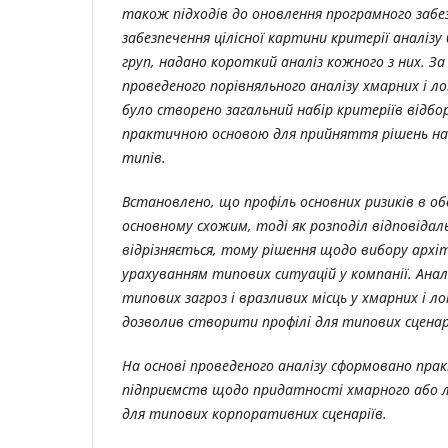
також підходів до оновлення програмного забе
забезпечення цілісної картини критерії аналізу 
груп, надано короткий аналіз кожного з них. 
проведеного порівняльного аналізу хмарних і л
було створено загальний набір критеріїв відбо
практичною основою для прийняття рішень на 
типів.
Встановлено, що профіль основних ризиків в об
основному схожим, тоді як розподіл відповідал
відрізняється, тому рішення щодо вибору архі
урахуванням типових ситуацій у компанії. Анал
типових загроз і вразливих місць у хмарних і л
дозволив створити профілі для типових сценар
На основі проведеного аналізу сформовано прак
підприємств щодо придатності хмарного або 
для типових корпоративних сценаріїв.