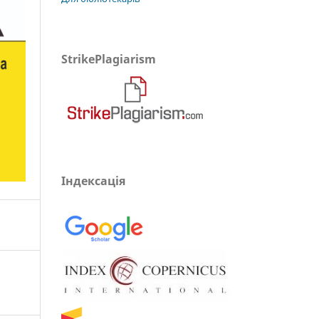
StrikePlagiarism
Індексація