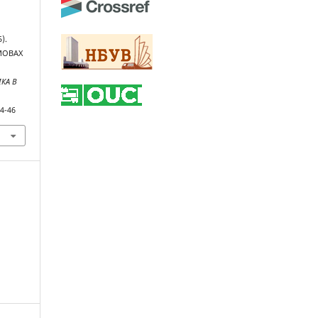
).
МОВАХ
КА В
84-46