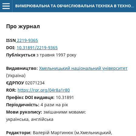
ВИМІРЮВАЛЬНА ТА ОБЧИСЛЮВАЛЬНА ТЕХНІКА В ТЕХНОЛОГІЧНИХ ПРОЦЕСАХ
Про журнал
ISSN
2219-9365
DOI:
10.31891/2219-9365
Публікується
з травня 1997 року
Видавництво:
Хмельницький національний університет
(Україна)
ЄДРПОУ
02071234
ROR:
https://ror.org/04r8a1r80
Префікс DOI видавця:
10.31891
Періодичність:
4 рази на рік
Мови рукопису:
змішаними мовами:
українська,
англійська
Редактори:
Валерій Мартинюк
(м.Хмельницький,