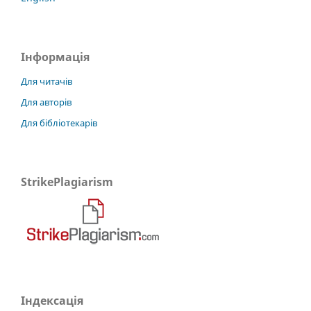
Інформація
Для читачів
Для авторів
Для бібліотекарів
StrikePlagiarism
Індексація