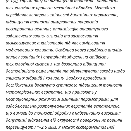
(ВПІД), спрямовану на підвищення точності і надійності
технологічних процесів механічної обробки. Методика
передбачає контроль змінності динамічних параметрів,
підвищення точності вимірювання приростів
реєстрованих величин, оптимізацію апаратурного
забезпечення запису сигналів та застосування
вузькосмугових аналізаторів під час вимірювання
модульованих коливань. Особлива увага приділена аналізу
впливу зовнішніх і внутрішніх збурень на стійкість
технологічної системи, що дозволило підвищити
достовірність результатів та обґрунтувати заходи щодо
зниження вібрацій і коливань. Завдяки проведеним
дослідженням досягнуто суттєвого підвищення точності
металорізальних верстатів, що працюють у
нестаціонарних режимах зі змінними параметрами. Для
оздоблювально-розточувальних верстатів встановлено,
що вимоги до точності обробки є надзвичайно високими:
допустимі відхилення від округлості поверхонь не повинні
перевищувати 1–2,5 мкм. У межах експериментальної