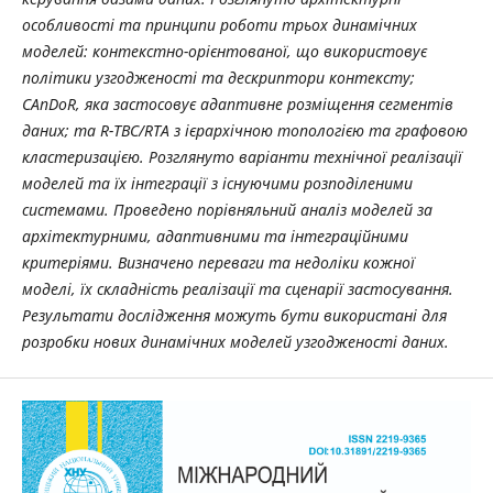
особливості та принципи роботи трьох динамічних
моделей: контекстно-орієнтованої, що використовує
політики узгодженості та дескриптори контексту;
CAnDoR, яка застосовує адаптивне розміщення сегментів
даних; та R-TBC/RTA з ієрархічною топологією та графовою
кластеризацією. Розглянуто варіанти технічної реалізації
моделей та їх інтеграції з існуючими розподіленими
системами. Проведено порівняльний аналіз моделей за
архітектурними, адаптивними та інтеграційними
критеріями. Визначено переваги та недоліки кожної
моделі, їх складність реалізації та сценарії застосування.
Результати дослідження можуть бути використані для
розробки нових динамічних моделей узгодженості даних.