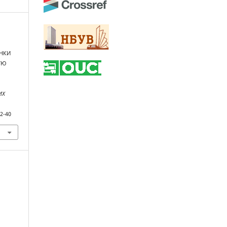
ІНКИ
ТЮ
ИХ
82-40