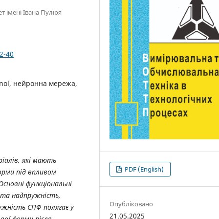
т імені Івана Пулюя
2-40
nol, нейронна мережа,
іалів, які мають
PDF (English)
орми під впливом
сновні функціональні
 та надпружність,
Опубліковано
ружність СПФ полягає у
21.05.2025
ої форми після