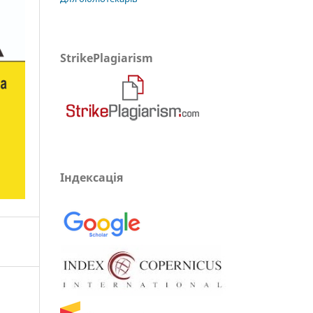
StrikePlagiarism
Індексація