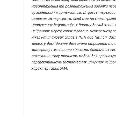
навантаження та розвантаження завдяки пер
аустенітом і мартенситом. Ці фазові переход
широким гістерезисом, який можна спостерігат
напруження-деформація. У даному дослідженн
нейронних мереж спрогнозовано гістерезисну п
нікель-титанових сплавів (NiTi або Nitinol). З
мереж у дослідженні дозволило отримати точн
матеріалу і зменшити кількість фактичних ек
показали високу точність моделі для прогнозув
перспективність застосування штучних нейрон
характеристик SMA.