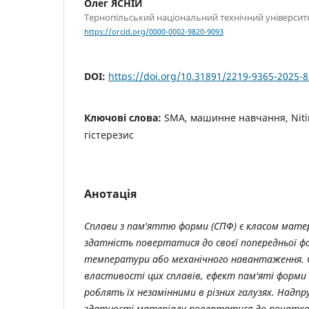
Олег ЯСНІЙ
Тернопільський національний технічний університе
https://orcid.org/0000-0002-9820-9093
DOI:
https://doi.org/10.31891/2219-9365-2025-8
Ключові слова:
SMA, машинне навчання, Niti
гістерезис
Анотація
Сплави з пам'яттю форми (СПФ) є класом матер
здатність повертатися до своєї попередньої ф
температури або механічного навантаження. О
властивості цих сплавів, ефект пам'яті форми
роблять їх незамінними в різних галузях. Надп
здатності матеріалу повертатися до початков