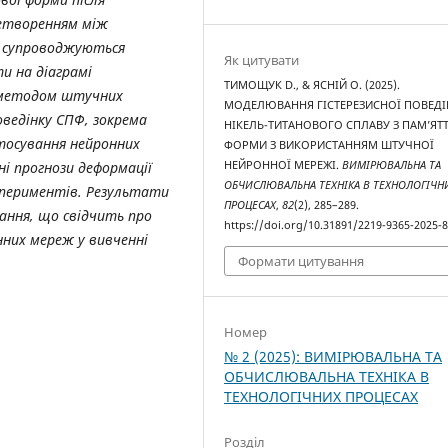
етворенням між
и супроводжуються
Як цитувати
и на діаграмі
ТИМОЩУК D., & ЯСНІЙ O. (2025).
і методом штучних
МОДЕЛЮВАННЯ ГІСТЕРЕЗИСНОЇ ПОВЕД
оведінку СПФ, зокрема
НІКЕЛЬ-ТИТАНОВОГО СПЛАВУ З ПАМ’ЯТ
астосування нейронних
ФОРМИ З ВИКОРИСТАННЯМ ШТУЧНОЇ
і прогнози деформації
НЕЙРОННОЇ МЕРЕЖІ.
ВИМІРЮВАЛЬНА ТА
ОБЧИСЛЮВАЛЬНА ТЕХНІКА В ТЕХНОЛОГІЧН
спериментів. Результати
ПРОЦЕСАХ
,
82
(2), 285–289.
ання, що свідчить про
https://doi.org/10.31891/2219-9365-2025-
них мереж у вивченні
Формати цитування
Номер
№ 2 (2025): ВИМІРЮВАЛЬНА ТА
ОБЧИСЛЮВАЛЬНА ТЕХНІКА В
ТЕХНОЛОГІЧНИХ ПРОЦЕСАХ
Розділ