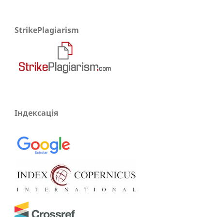
StrikePlagiarism
Індексація