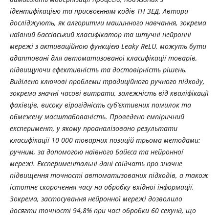
ідентифікацією та присвоєнням кодів ТН ЗЕД. Автори
досліджують, як алгоритми машинного навчання, зокрема
наївний баєсівський класифікатор та штучні нейронні
мережі з активаційною функцією Leaky ReLU, можуть бути
адаптовані для автоматизованої класифікації товарів,
підвищуючи ефективність та достовірність рішень.
Виділено ключові проблеми традиційного ручного підходу,
зокрема значні часові витрати, залежність від кваліфікації
фахівців, високу вірогідність суб’єктивних помилок та
обмежену масштабованість. Проведено емпіричний
експеримент, у якому проаналізовано результати
класифікації 10 000 товарних позицій трьома методами:
ручним, за допомогою наївного Байєса та нейронної
мережі. Експериментальні дані свідчать про значне
підвищення точності автоматизованих підходів, а також
істотне скорочення часу на обробку вхідної інформації.
Зокрема, застосування нейронної мережі дозволило
досягти точності 94,8% при часі обробки 60 секунд, що