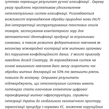
суттєво перевищує результат ручної класифікації . Окрему
увагу приділено перспективам удосконалення
інтелектуальних систем класифікації. Розглядаються
можливості впровадження обробки природної мови (NLP)
для інтерпретації неструктурованих текстових описів
товарів, застосування комп’ютерного зору для
автоматичної ідентифікації продукції за візуальними
ознаками, а також розвиток федеративного навчання як
механізму міжнародної кооперації між митними органами
без порушення конфіденційності даних. У якості прикладу
наведено досвід Сінгапуру, де впровадження систем на
основі машинного навчання дало змогу скоротити час
обробки митних декларацій на 50% та зменшити рівень
помилок до мінімуму. Отримані результати
підтверджують, що інтелектуальні системи мають
потенціал стати ключовим елементом цифрової
трансформації митної інфраструктури, сприяючи
інтеграції України до глобального економічного простору,
гармонізації процедур з нормами ЄС, зниженню корупційних