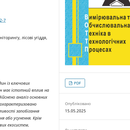
2-7
торингу, лісові угіддя,
дин із ключових
PDF
ан має істотний вплив на
дійснено аналіз основних
Опубліковано
, охарактеризовано
15.05.2025
ливості запобігання
я або усунення. Крім
вих екосистем,