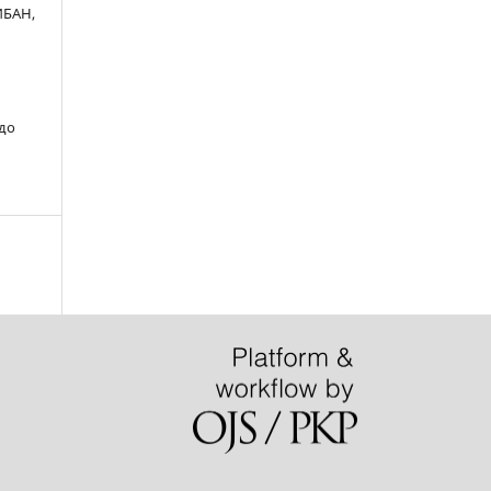
ИБАН,
 до