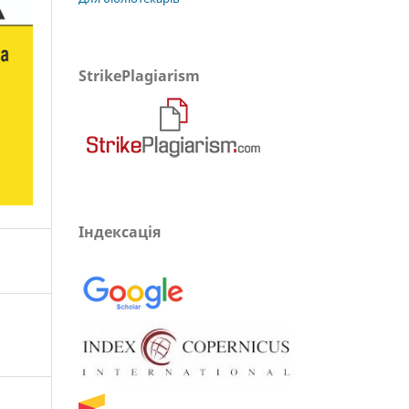
StrikePlagiarism
Індексація