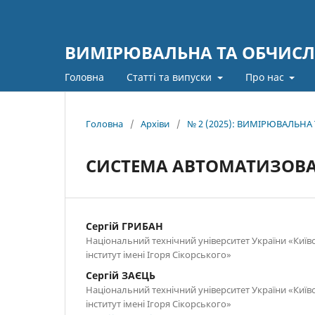
ВИМІРЮВАЛЬНА ТА ОБЧИСЛ
Головна
Статті та випуски
Про нас
Головна
/
Архіви
/
№ 2 (2025): ВИМІРЮВАЛЬН
СИСТЕМА АВТОМАТИЗОВА
Сергій ГРИБАН
Національний технічний університет України «Київ
інститут імені Ігоря Сікорського»
Сергій ЗАЄЦЬ
Національний технічний університет України «Київ
інститут імені Ігоря Сікорського»