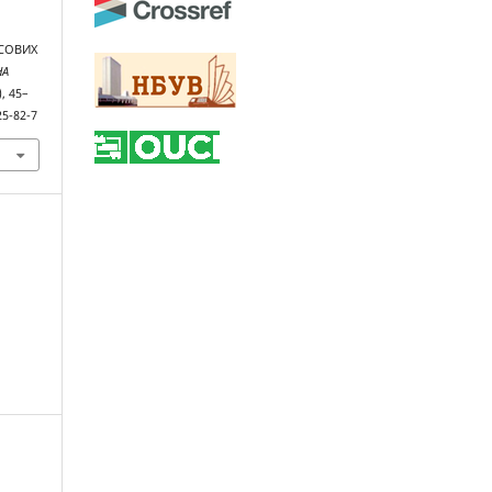
СОВИХ
НА
), 45–
25-82-7