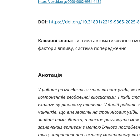
https://orcid.org/0000-0002-9954-1434
DOI:
https://doi.org/10.31891/2219-9365-2025-8
Ключові слова:
система автоматизованого моні
фактори впливу, система попередження
Анотація
У роботі розглядається стан лісових угідь, як о
компонентів глобальної екосистеми, і їхній ст
екологічну рівновагу планети. У даній роботі з
чинників, що впливають на стан лісових угідь
завдані ними збитки, а також розглянуто мож
зазначеним впливам з метою їхнього послабленн
того, запропоновано систему моніторингу лісо