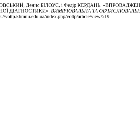
НУСОВСЬКИЙ, Денис БІЛОУС, і Федір КЕРДАНЬ. «ВПРОВА
ОЇ ДІАГНОСТИКИ».
ВИМІРЮВАЛЬНА ТА ОБЧИСЛЮВАЛЬН
//vottp.khmnu.edu.ua/index.php/vottp/article/view/519.