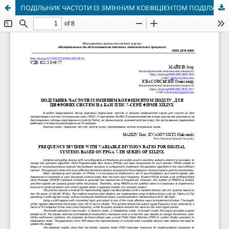
ПОДІЛЬНИК ЧАСТОТИ ІЗ ЗМІННИМ КОЕФІЦІЄНТОМ ПОДІЛУ, ДЛЯ ЦИФРОВИХ СИСТЕМ НА БАЗІ ПЛІС 7-СЕРІЇ ФІРМИ XILINX